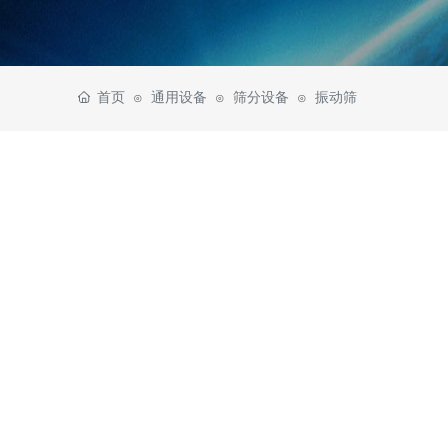
首页
通用设备
筛分设备
振动筛
⊙
⊙
⊙